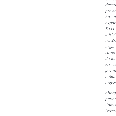
desa
provin
ha d
export
En el
inicia
travé
organ
como 
de In
en L
promo
niñez
mayor
Ahora
perio
Comis
Derec