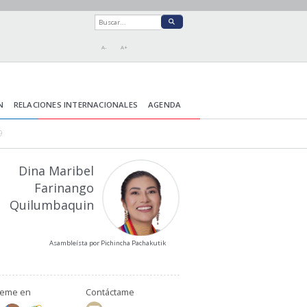
A-
A+
N
RELACIONES INTERNACIONALES
AGENDA
9
Dina Maribel
Farinango
Quilumbaquin
Asambleísta por Pichincha Pachakutik
ueme en
Contáctame