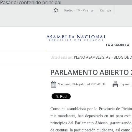
Pasar al contenido principal
Radio
·
TV
·
Prensa
Kichwa
LA ASAMBLEA
Usted está en:
PLENO ASAMBLEÍSTAS
»
BLOG DE 
PARLAMENTO ABIERTO 2
Miércoles, 30 de julio del 2025 - 08:34
Imprimir
Como su asambleísta por la Provincia de Pichinc
mis mandantes, han depositado en mí para este
principios del Parlamento Abierto, garantizando 
de cuentas, la participación ciudadana, así como 