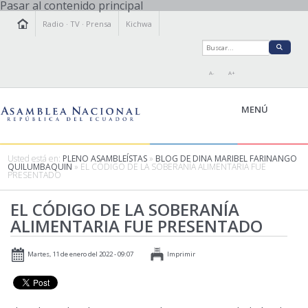
Pasar al contenido principal
Radio
·
TV
·
Prensa
Kichwa
A-
A+
MENÚ
Usted está en:
PLENO ASAMBLEÍSTAS
»
BLOG DE DINA MARIBEL FARINANGO
QUILUMBAQUIN
» EL CÓDIGO DE LA SOBERANÍA ALIMENTARIA FUE
PRESENTADO
LA ASAMBLEA
LEGISLAMOS
EL CÓDIGO DE LA SOBERANÍA
ALIMENTARIA FUE PRESENTADO
FISCALIZAMOS
TRANSPARENCIA
PRENSA
Martes, 11 de enero del 2022 - 09:07
Imprimir
PARTICIPACIÓN
RELACIONES INTERNACIONALES
AGENDA