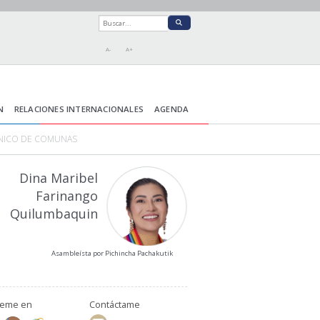
A-
A+
N
RELACIONES INTERNACIONALES
AGENDA
NICO DE COMUNAS
Dina Maribel
Farinango
Quilumbaquin
Asambleísta por Pichincha Pachakutik
ueme en
Contáctame