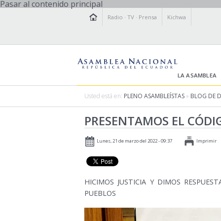
Pasar al contenido principal
Radio
·
TV
·
Prensa
Kichwa
LA ASAMBLEA
Usted está en:
PLENO ASAMBLEÍSTAS
»
BLOG DE 
PRESENTAMOS EL CÓDI
Lunes, 21 de marzo del 2022 - 09:37
Imprimir
HICIMOS JUSTICIA Y DIMOS RESPUES
PUEBLOS