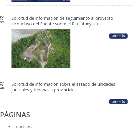
MAR
Solicitud de información de seguimiento al proyecto
15
026
inconcluso del Puente sobre el Río Jatunyaku
Leer más
MAR
Solicitud de información sobre el estado de unidades
15
026
judiciales y tribunales provinciales
Leer más
PÁGINAS
« primera