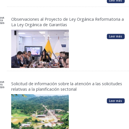
Leer más
MAR
Observaciones al Proyecto de Ley Orgánica Reformatoria a
19
026
La Ley Orgánica de Garantías
Leer más
MAR
Solicitud de información sobre la atención a las solicitudes
15
026
relativas a la planificación sectorial
Leer más