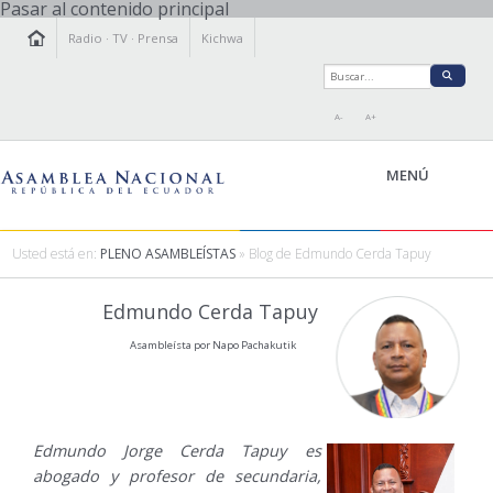
Pasar al contenido principal
Radio
·
TV
·
Prensa
Kichwa
A-
A+
MENÚ
Usted está en:
PLENO ASAMBLEÍSTAS
» Blog de Edmundo Cerda Tapuy
LA ASAMBLEA
Edmundo Cerda Tapuy
LEGISLAMOS
Asambleísta por Napo Pachakutik
FISCALIZAMOS
TRANSPARENCIA
PRENSA
PARTICIPACIÓN
Edmundo Jorge Cerda Tapuy es
RELACIONES INTERNACIONALES
abogado y profesor de secundaria,
AGENDA