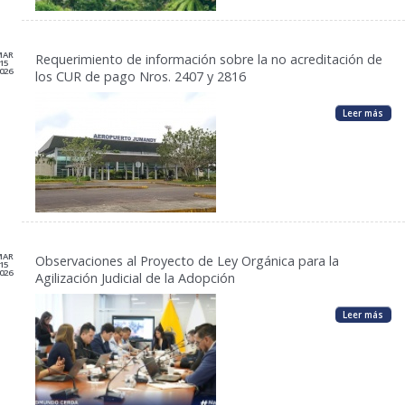
MAR
Requerimiento de información sobre la no acreditación de
15
026
los CUR de pago Nros. 2407 y 2816
Leer más
MAR
Observaciones al Proyecto de Ley Orgánica para la
15
026
Agilización Judicial de la Adopción
Leer más