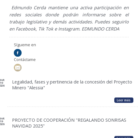
Edmundo Cerda mantiene una activa participación en
redes sociales donde podrán informarse sobre el
trabajo legislativo y demás actividades. Puedes seguirlo
en Facebook, Tik Tok e Instagram. EDMUNDO CERDA
Sígueme en
Contáctame
MAR
Legalidad, fases y pertinencia de la concesión del Proyecto
19
026
Minero "Alessia"
Leer más
MAR
PROYECTO DE COOPERACIÓN "REGALANDO SONRISAS
19
026
NAVIDAD 2025"