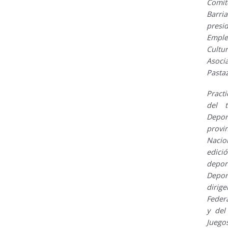
Comité
Barri
presi
Emple
Cultu
Asoci
Pastaz
Pract
del t
Depo
provin
Nacio
edic
depor
Depo
dirig
Feder
y del
Juego