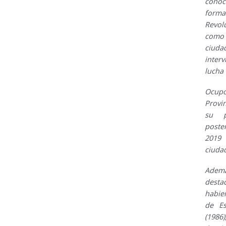
conoc
forma
Revol
como 
ciuda
inter
lucha 
Ocupó
Provin
su p
poste
2019 
ciudad
Ademá
dest
habie
de Es
(198