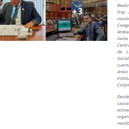
Realiz
Fray 
misió
Coleg
Ambat
llama
Centr
de L
Socia
cuenta
área
Inst
Corpor
Desde
causa
activ
organ
neolib