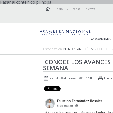
Pasar al contenido principal
Radio
·
TV
·
Prensa
Kichwa
LA ASAMBLEA
Usted está en:
PLENO ASAMBLEÍSTAS
»
BLOG DE 
¡CONOCE LOS AVANCES
SEMANA!
Miércoles, 05 de marzo del 2025 - 17:31
Imprim