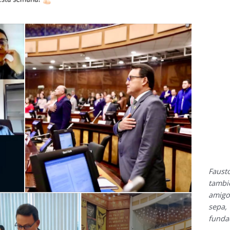
Faus
tambi
amigo
sepa,
funda