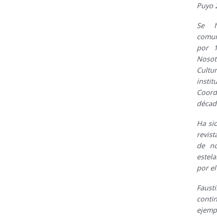
Puyo 
Se h
comun
por 1
Nosot
Cultu
inst
Coord
década
Ha si
revis
de no
estela
por el
Faust
conti
ejem