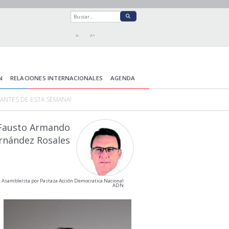
A-
A+
N
RELACIONES INTERNACIONALES
AGENDA
ANTES DE ESTA SEMANA!
Fausto Armando
rnández Rosales
Asambleísta por Pastaza Acción Democratica Nacional
ADN