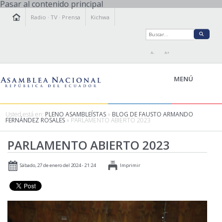
Pasar al contenido principal
Radio
·
TV
·
Prensa
Kichwa
A-
A+
MENÚ
Usted está en:
PLENO ASAMBLEÍSTAS
»
BLOG DE FAUSTO ARMANDO
FERNÁNDEZ ROSALES
» PARLAMENTO ABIERTO 2023
LA ASAMBLEA
PARLAMENTO ABIERTO 2023
LEGISLAMOS
FISCALIZAMOS
Sábado, 27 de enero del 2024 - 21:24
Imprimir
TRANSPARENCIA
PRENSA
PARTICIPACIÓN
RELACIONES INTERNACIONALES
AGENDA