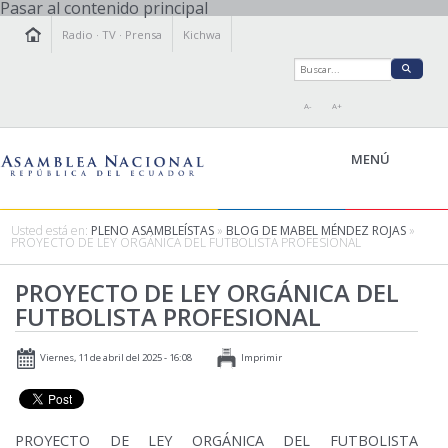
Pasar al contenido principal
Radio
·
TV
·
Prensa
Kichwa
A-
A+
MENÚ
Usted está en:
PLENO ASAMBLEÍSTAS
»
BLOG DE MABEL MÉNDEZ ROJAS
»
PROYECTO DE LEY ORGÁNICA DEL FUTBOLISTA PROFESIONAL
LA ASAMBLEA
PROYECTO DE LEY ORGÁNICA DEL
LEGISLAMOS
FUTBOLISTA PROFESIONAL
FISCALIZAMOS
TRANSPARENCIA
Viernes, 11 de abril del 2025 - 16:08
Imprimir
PRENSA
PARTICIPACIÓN
RELACIONES INTERNACIONALES
PROYECTO DE LEY ORGÁNICA DEL FUTBOLISTA
AGENDA