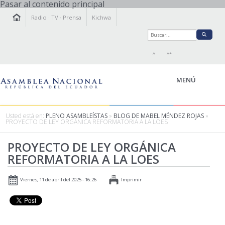
Pasar al contenido principal
Radio
·
TV
·
Prensa
Kichwa
A-
A+
MENÚ
Usted está en:
PLENO ASAMBLEÍSTAS
»
BLOG DE MABEL MÉNDEZ ROJAS
»
PROYECTO DE LEY ORGÁNICA REFORMATORIA A LA LOES
LA ASAMBLEA
PROYECTO DE LEY ORGÁNICA
LEGISLAMOS
REFORMATORIA A LA LOES
FISCALIZAMOS
TRANSPARENCIA
Viernes, 11 de abril del 2025 - 16:26
Imprimir
PRENSA
PARTICIPACIÓN
RELACIONES INTERNACIONALES
AGENDA