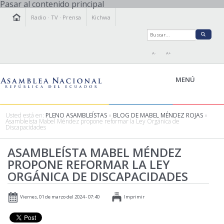
Pasar al contenido principal
Radio
·
TV
·
Prensa
Kichwa
A-
A+
MENÚ
Usted está en:
PLENO ASAMBLEÍSTAS
»
BLOG DE MABEL MÉNDEZ ROJAS
»
Asambleísta Mabel Méndez propone reformar la Ley Orgánica de
Discapacidades
LA ASAMBLEA
LEGISLAMOS
ASAMBLEÍSTA MABEL MÉNDEZ
PROPONE REFORMAR LA LEY
FISCALIZAMOS
ORGÁNICA DE DISCAPACIDADES
TRANSPARENCIA
PRENSA
Viernes, 01 de marzo del 2024 - 07:40
Imprimir
PARTICIPACIÓN
RELACIONES INTERNACIONALES
AGENDA