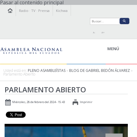
Pasar al contenido principal
Radio
·
TV
·
Prensa
Kichwa
A-
A+
MENÚ
Usted está en:
PLENO ASAMBLEÍSTAS
»
BLOG DE GABRIEL BEDÓN ÁLVAREZ
»
Parlamento Abierto
LA ASAMBLEA
PARLAMENTO ABIERTO
LEGISLAMOS
FISCALIZAMOS
Miércoles, 28 de febrero del 2024 - 15:43
Imprimir
TRANSPARENCIA
PRENSA
PARTICIPACIÓN
RELACIONES INTERNACIONALES
AGENDA