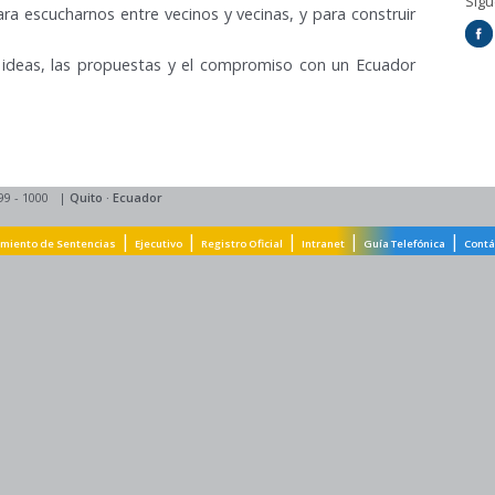
Síg
ra escucharnos entre vecinos y vecinas, y para construir
as ideas, las propuestas y el compromiso con un Ecuador
99 - 1000
|
Quito
·
Ecuador
|
|
|
|
|
miento de Sentencias
Ejecutivo
Registro Oficial
Intranet
Guía Telefónica
Contá