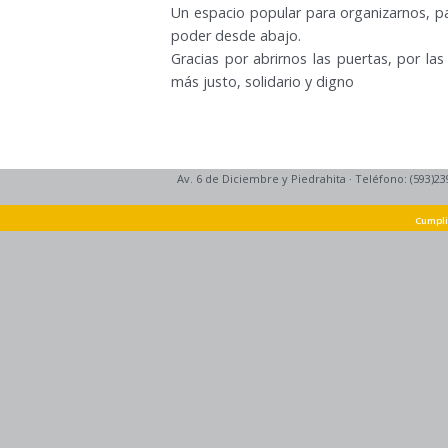
Un espacio popular para organizarnos, pa
poder desde abajo.
Gracias por abrirnos las puertas, por l
más justo, solidario y digno
Av. 6 de Diciembre y Piedrahita
·
Teléfono: (593)23
Cumpli