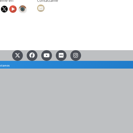
ueme en
Contáctame
ctanos