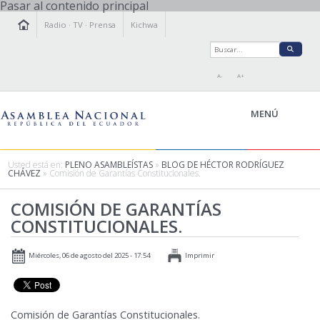
Pasar al contenido principal
Radio
·
TV
·
Prensa
Kichwa
A-
A+
MENÚ
Usted está en:
PLENO ASAMBLEÍSTAS
»
BLOG DE HÉCTOR RODRÍGUEZ
CHÁVEZ
» Comisión de Garantías Constitucionales.
LA ASAMBLEA
COMISIÓN DE GARANTÍAS
LEGISLAMOS
CONSTITUCIONALES.
FISCALIZAMOS
TRANSPARENCIA
Miércoles, 06 de agosto del 2025 - 17:54
Imprimir
PRENSA
PARTICIPACIÓN
RELACIONES INTERNACIONALES
Comisión de Garantías Constitucionales.
AGENDA