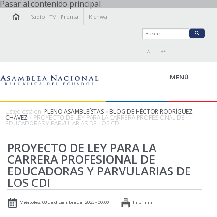
Pasar al contenido principal
Radio
·
TV
·
Prensa
Kichwa
A-
A+
MENÚ
Usted está en:
PLENO ASAMBLEÍSTAS
»
BLOG DE HÉCTOR RODRÍGUEZ
CHÁVEZ
» PROYECTO DE LEY PARA LA CARRERA PROFESIONAL DE
EDUCADORAS Y PARVULARIAS DE LOS CDI
LA ASAMBLEA
LEGISLAMOS
PROYECTO DE LEY PARA LA
CARRERA PROFESIONAL DE
FISCALIZAMOS
EDUCADORAS Y PARVULARIAS DE
TRANSPARENCIA
LOS CDI
PRENSA
PARTICIPACIÓN
Miércoles, 03 de diciembre del 2025 - 00:00
Imprimir
RELACIONES INTERNACIONALES
AGENDA