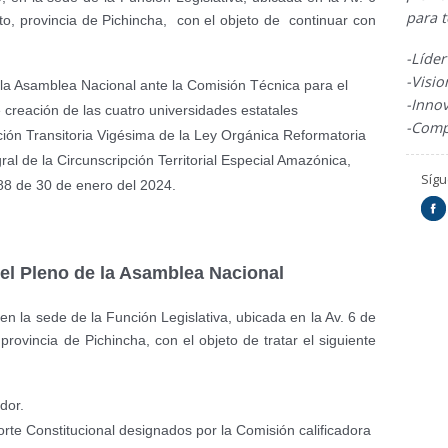
para 
to, provincia de Pichincha, con el objeto de continuar con
-Líde
-Visi
a Asamblea Nacional ante la Comisión Técnica para el
-Inno
 creación de las cuatro universidades estatales
-Comp
ión Transitoria Vigésima de la Ley Orgánica Reformatoria
gral de la Circunscripción Territorial Especial Amazónica,
Síg
88 de 30 de enero del 2024.
l Pleno de la Asamblea Nacional
n la sede de la Función Legislativa, ubicada en la Av. 6 de
provincia de Pichincha, con el objeto de tratar el siguiente
dor.
orte Constitucional designados por la Comisión calificadora