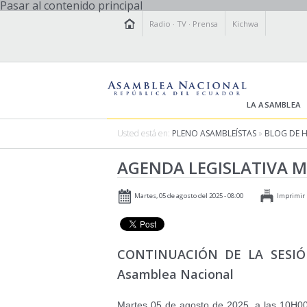
Pasar al contenido principal
Radio
·
TV
·
Prensa
Kichwa
LA ASAMBLEA
Usted está en:
PLENO ASAMBLEÍSTAS
»
BLOG DE 
AGENDA LEGISLATIVA M
Martes, 05 de agosto del 2025 - 08:00
Imprimir
CONTINUACIÓN DE LA SESIÓN 
Asamblea Nacional
Martes 05 de agosto de 2025, a las 10H00,