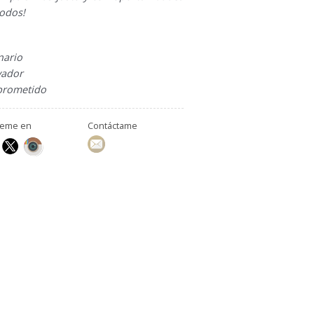
todos!
r
onario
vador
rometido
ueme en
Contáctame