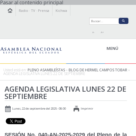
Pasar al contenido principal
Radio
·
TV
·
Prensa
Kichwa
A-
A+
MENÚ
Usted está en:
PLENO ASAMBLEÍSTAS
»
BLOG DE HERMEL CAMPOS TOBAR
»
AGENDA LEGISLATIVA LUNES 22 DE SEPTIEMBRE
LA ASAMBLEA
AGENDA LEGISLATIVA LUNES 22 DE
LEGISLAMOS
SEPTIEMBRE
FISCALIZAMOS
TRANSPARENCIA
Lunes, 22 de septiembre del 2025 - 08:00
Imprimir
PRENSA
PARTICIPACIÓN
RELACIONES INTERNACIONALES
SESIÓN No. 040-AN-2025-2029 del Pleno de la
AGENDA