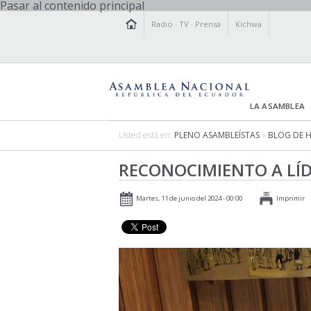
Pasar al contenido principal
Radio
·
TV
·
Prensa
Kichwa
LA ASAMBLEA
Usted está en:
PLENO ASAMBLEÍSTAS
»
BLOG DE 
RECONOCIMIENTO A LÍD
Martes, 11 de junio del 2024 - 00:00
Imprimir