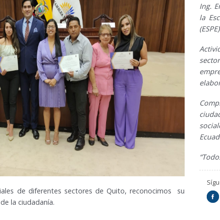
Ing. 
la Esc
(ESPE)
Activ
sect
empr
elabor
Compr
ciuda
socia
Ecuad
“Todos
Síg
rriales de diferentes sectores de Quito, reconocimos su
 de la ciudadanía.