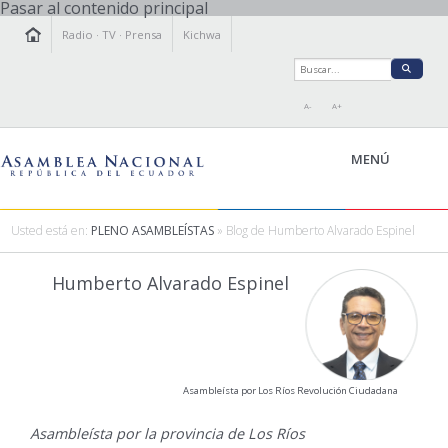
Pasar al contenido principal
Radio
·
TV
·
Prensa
Kichwa
A-
A+
MENÚ
Usted está en:
PLENO ASAMBLEÍSTAS
» Blog de Humberto Alvarado Espinel
LA ASAMBLEA
Humberto Alvarado Espinel
LEGISLAMOS
FISCALIZAMOS
TRANSPARENCIA
PRENSA
Asambleísta por Los Ríos Revolución Ciudadana
PARTICIPACIÓN
RELACIONES INTERNACIONALES
Asambleísta por la provincia de Los Ríos
AGENDA