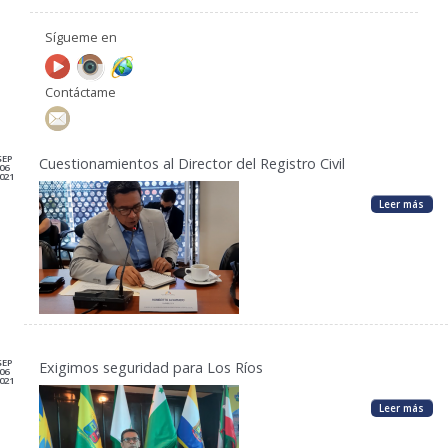
Sígueme en
Contáctame
SEP
Cuestionamientos al Director del Registro Civil
06
021
Leer más
SEP
Exigimos seguridad para Los Ríos
06
021
Leer más