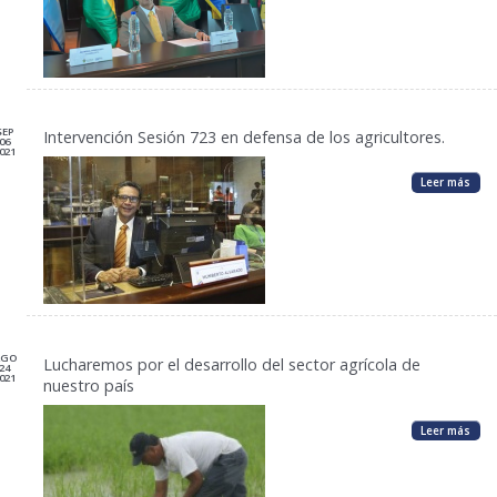
SEP
Intervención Sesión 723 en defensa de los agricultores.
06
021
Leer más
AGO
Lucharemos por el desarrollo del sector agrícola de
24
021
nuestro país
Leer más