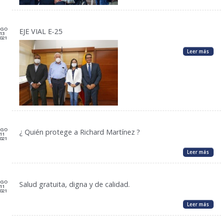
AGO
EJE VIAL E-25
13
021
Leer más
AGO
¿ Quién protege a Richard Martínez ?
11
021
Leer más
AGO
Salud gratuita, digna y de calidad.
11
021
Leer más