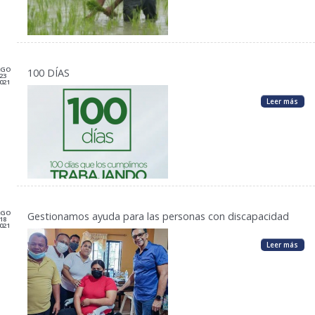
AGO
100 DÍAS
23
021
Leer más
AGO
Gestionamos ayuda para las personas con discapacidad
18
021
Leer más