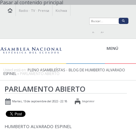
Pasar al contenido principal
Radio
·
TV
·
Prensa
Kichwa
A-
A+
MENÚ
Usted está en:
PLENO ASAMBLEÍSTAS
»
BLOG DE HUMBERTO ALVARADO
ESPINEL
» PARLAMENTO ABIERTO
LA ASAMBLEA
PARLAMENTO ABIERTO
LEGISLAMOS
FISCALIZAMOS
Martes, 13 de septiembre del 2022 - 22:18
Imprimir
TRANSPARENCIA
PRENSA
PARTICIPACIÓN
HUMBERTO ALVARADO ESPINEL
RELACIONES INTERNACIONALES
AGENDA