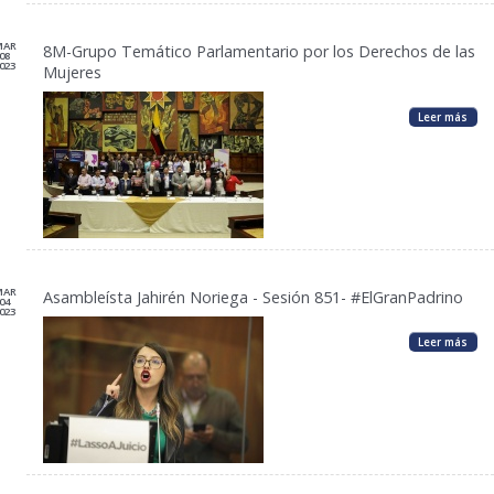
MAR
8M-Grupo Temático Parlamentario por los Derechos de las
08
023
Mujeres
Leer más
MAR
Asambleísta Jahirén Noriega - Sesión 851- #ElGranPadrino
04
023
Leer más