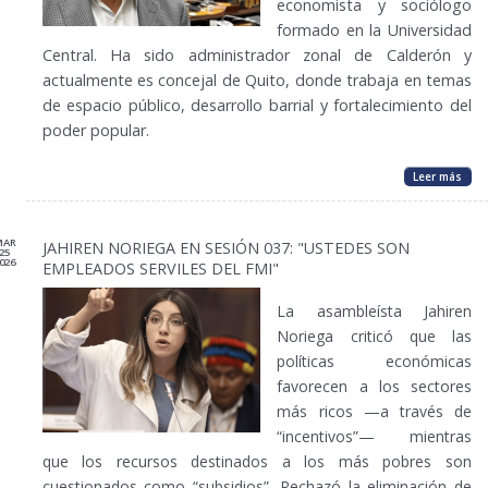
economista y sociólogo
formado en la Universidad
Central. Ha sido administrador zonal de Calderón y
actualmente es concejal de Quito, donde trabaja en temas
de espacio público, desarrollo barrial y fortalecimiento del
poder popular.
Leer más
MAR
JAHIREN NORIEGA EN SESIÓN 037: "USTEDES SON
25
026
EMPLEADOS SERVILES DEL FMI"
La asambleísta Jahiren
Noriega criticó
que las
políticas económicas
favorecen a los sectores
más ricos —a través de
“incentivos”— mientras
que los recursos destinados a los más pobres son
cuestionados como “subsidios”. Rechazó la eliminación de