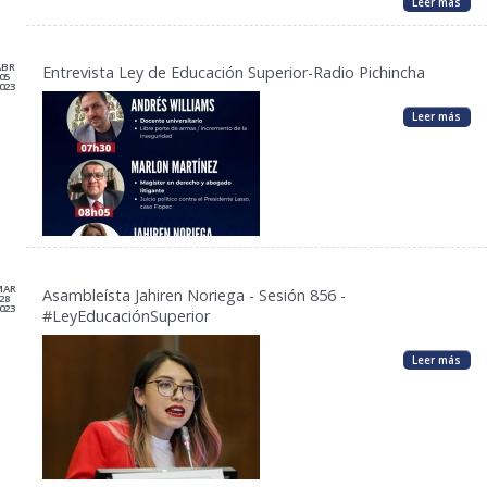
Leer más
ABR
Entrevista Ley de Educación Superior-Radio Pichincha
05
023
Leer más
MAR
Asambleísta Jahiren Noriega - Sesión 856 -
28
023
#LeyEducaciónSuperior
Leer más