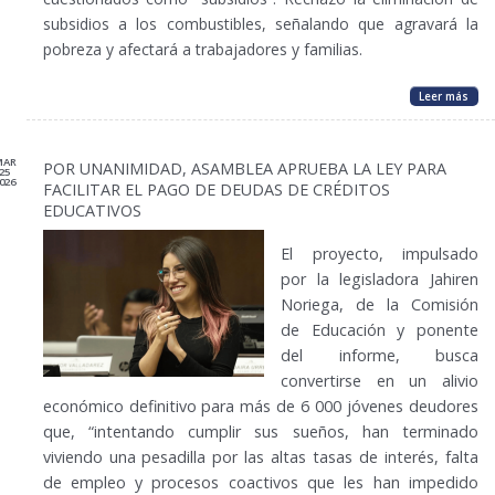
subsidios a los combustibles, señalando que agravará la
pobreza y afectará a trabajadores y familias.
Leer más
MAR
POR UNANIMIDAD, ASAMBLEA APRUEBA LA LEY PARA
25
026
FACILITAR EL PAGO DE DEUDAS DE CRÉDITOS
EDUCATIVOS
El proyecto, impulsado
por la legisladora Jahiren
Noriega, de la Comisión
de Educación y ponente
del informe, busca
convertirse en un alivio
económico definitivo para más de 6 000 jóvenes deudores
que, “intentando cumplir sus sueños, han terminado
viviendo una pesadilla por las altas tasas de interés, falta
de empleo y procesos coactivos que les han impedido