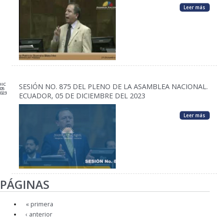
Leer más
DIC
SESIÓN NO. 875 DEL PLENO DE LA ASAMBLEA NACIONAL.
05
023
ECUADOR, 05 DE DICIEMBRE DEL 2023
Leer más
PÁGINAS
« primera
‹ anterior