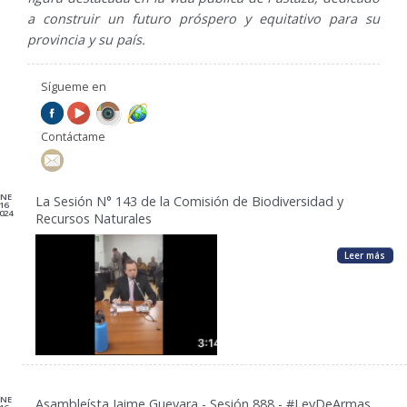
a construir un futuro próspero y equitativo para su
provincia y su país.
Sígueme en
Contáctame
ENE
La Sesión N° 143 de la Comisión de Biodiversidad y
16
024
Recursos Naturales
Leer más
ENE
Asambleísta Jaime Guevara - Sesión 888 - #LeyDeArmas