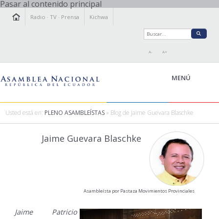
Pasar al contenido principal
Radio
·
TV
·
Prensa
Kichwa
A-
A+
MENÚ
Usted está en:
PLENO ASAMBLEÍSTAS
» Blog de Jaime Guevara Blaschke
LA ASAMBLEA
Jaime Guevara Blaschke
LEGISLAMOS
FISCALIZAMOS
TRANSPARENCIA
PRENSA
Asambleísta por Pastaza Movimientos Provinciales
PARTICIPACIÓN
RELACIONES INTERNACIONALES
Jaime Patricio
AGENDA