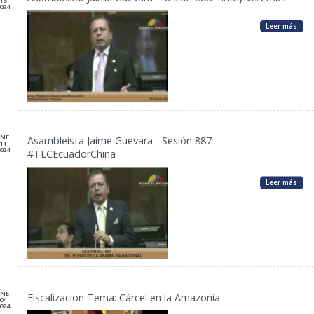
16
024
Leer más
ENE
Asambleísta Jaime Guevara - Sesión 887 -
11
024
#TLCEcuadorChina
Leer más
ENE
Fiscalizacion Tema: Cárcel en la Amazonía
04
024