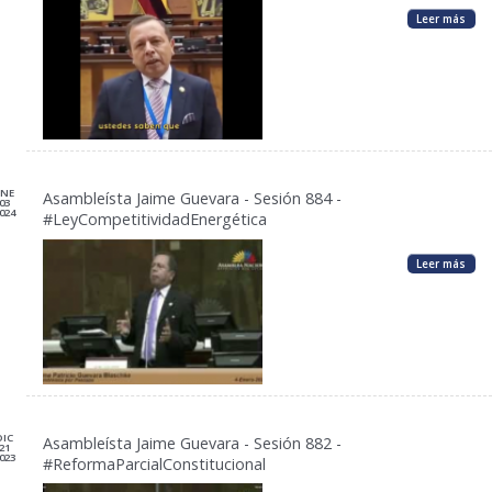
Leer más
ENE
Asambleísta Jaime Guevara - Sesión 884 -
03
024
#LeyCompetitividadEnergética
Leer más
DIC
Asambleísta Jaime Guevara - Sesión 882 -
21
023
#ReformaParcialConstitucional