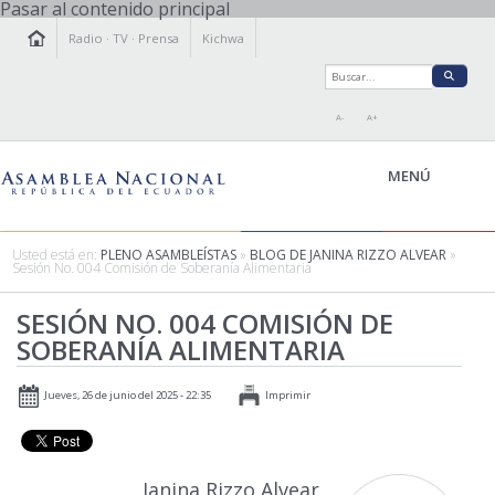
Pasar al contenido principal
Radio
·
TV
·
Prensa
Kichwa
A-
A+
MENÚ
Usted está en:
PLENO ASAMBLEÍSTAS
»
BLOG DE JANINA RIZZO ALVEAR
»
Sesión No. 004 Comisión de Soberanía Alimentaria
LA ASAMBLEA
SESIÓN NO. 004 COMISIÓN DE
LEGISLAMOS
SOBERANÍA ALIMENTARIA
FISCALIZAMOS
TRANSPARENCIA
Jueves, 26 de junio del 2025 - 22:35
Imprimir
PRENSA
PARTICIPACIÓN
RELACIONES INTERNACIONALES
Janina Rizzo Alvear
AGENDA