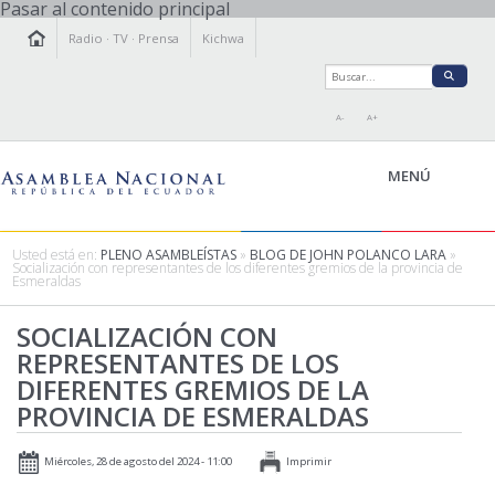
Pasar al contenido principal
Radio
·
TV
·
Prensa
Kichwa
A-
A+
MENÚ
Usted está en:
PLENO ASAMBLEÍSTAS
»
BLOG DE JOHN POLANCO LARA
»
Socialización con representantes de los diferentes gremios de la provincia de
Esmeraldas
LA ASAMBLEA
LEGISLAMOS
SOCIALIZACIÓN CON
REPRESENTANTES DE LOS
FISCALIZAMOS
DIFERENTES GREMIOS DE LA
TRANSPARENCIA
PROVINCIA DE ESMERALDAS
PRENSA
PARTICIPACIÓN
Miércoles, 28 de agosto del 2024 - 11:00
Imprimir
RELACIONES INTERNACIONALES
AGENDA