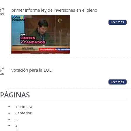
JUN
primer informe ley de inversiones en el pleno
21
022
Leer más
JUN
votación para la LOEI
21
022
Leer más
PÁGINAS
« primera
‹ anterior
…
3