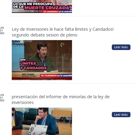
JUN
Ley de Inversiones le hace falta límites y Candados!
21
022
segundo debate sesion de pleno
Leer más
JUN
presentación del informe de minorías de la ley de
21
022
inversiones
Leer más