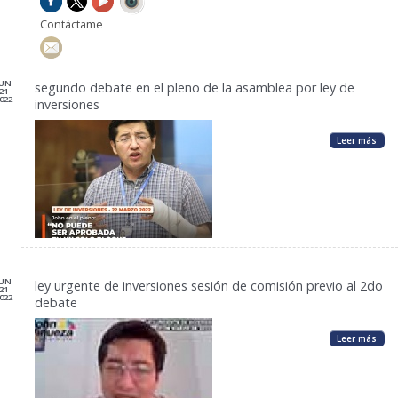
Contáctame
JUN
segundo debate en el pleno de la asamblea por ley de
21
022
inversiones
Leer más
JUN
ley urgente de inversiones sesión de comisión previo al 2do
21
022
debate
Leer más