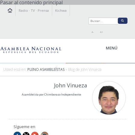
Pasar al contenido principal
Radio
·
TV
·
Prensa
Kichwa
A-
A+
MENÚ
Usted está en:
PLENO ASAMBLEÍSTAS
» Blog de John Vinueza
LA ASAMBLEA
John Vinueza
LEGISLAMOS
Asambleísta por Chimborazo Independiente
FISCALIZAMOS
TRANSPARENCIA
PRENSA
PARTICIPACIÓN
Sígueme en
RELACIONES INTERNACIONALES
AGENDA