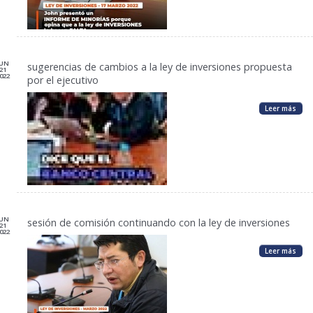
JUN
sugerencias de cambios a la ley de inversiones propuesta
21
022
por el ejecutivo
Leer más
JUN
sesión de comisión continuando con la ley de inversiones
21
022
Leer más