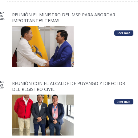
ENE
REUNIÓN EL MINISTRO DEL MSP PARA ABORDAR
05
024
IMPORTANTES TEMAS
Leer más
ENE
REUNIÓN CON EL ALCALDE DE PUYANGO Y DIRECTOR
04
024
DEL REGISTRO CIVIL
Leer más