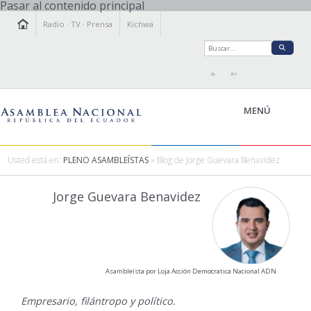
Pasar al contenido principal
Radio
·
TV
·
Prensa
Kichwa
A-
A+
MENÚ
Usted está en:
PLENO ASAMBLEÍSTAS
» Blog de Jorge Guevara Benavidez
LA ASAMBLEA
Jorge Guevara Benavidez
LEGISLAMOS
FISCALIZAMOS
TRANSPARENCIA
PRENSA
Asambleísta por Loja Acción Democratica Nacional ADN
PARTICIPACIÓN
RELACIONES INTERNACIONALES
Empresario, filántropo y político.
AGENDA