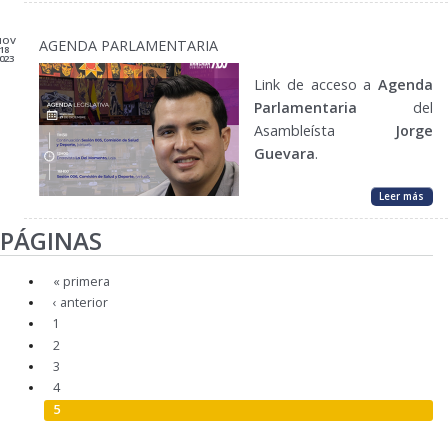
NOV
AGENDA PARLAMENTARIA
18
023
Link de acceso a
Agenda
Parlamentaria
del
Asambleísta
Jorge
Guevara
.
Leer más
PÁGINAS
« primera
‹ anterior
1
2
3
4
5