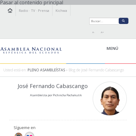
Pasar al contenido principal
Radio
·
TV
·
Prensa
Kichwa
A-
A+
MENÚ
Usted está en:
PLENO ASAMBLEÍSTAS
» Blog de José Fernando Cabascango
LA ASAMBLEA
José Fernando Cabascango
LEGISLAMOS
Asambleísta por Pichincha Pachakutik
FISCALIZAMOS
TRANSPARENCIA
PRENSA
PARTICIPACIÓN
Sígueme en
RELACIONES INTERNACIONALES
AGENDA