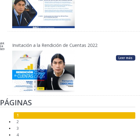
ABR
Invitación a la Rendición de Cuentas 2022
24
023
Leer más
PÁGINAS
1
2
3
4