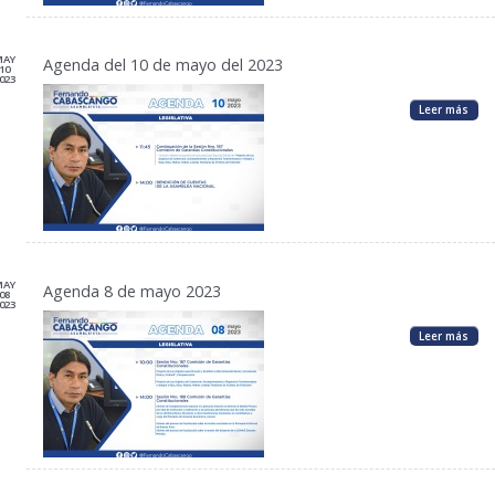
MAY
Agenda del 10 de mayo del 2023
10
023
Leer más
MAY
Agenda 8 de mayo 2023
08
023
Leer más