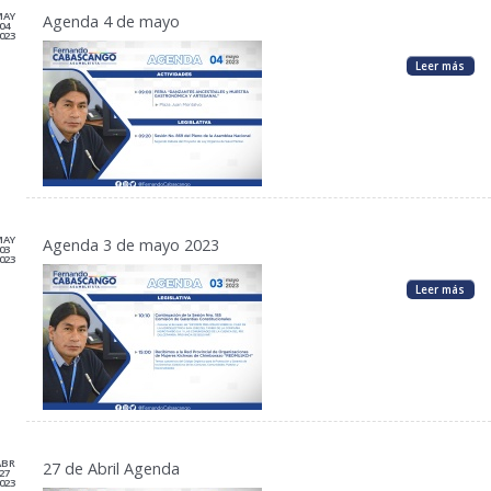
MAY
Agenda 4 de mayo
04
023
Leer más
MAY
Agenda 3 de mayo 2023
03
023
Leer más
ABR
27 de Abril Agenda
27
023