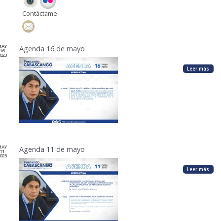
Contáctame
MAY
Agenda 16 de mayo
16
023
Leer más
MAY
Agenda 11 de mayo
11
023
Leer más