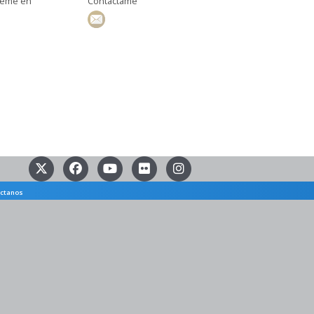
ueme en
Contáctame
ctanos