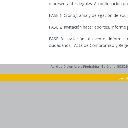
representantes legales. A continuación pr
FASE 1:
Cronograma
y
delegación de equi
FASE 2:
Invitación hacer aportes
,
informe 
FASE 3: Invitación al evento, Informe
ciudadanos, Acta de Compromiso y Regist
Av. 6 de Diciembre y Piedrahita
·
Teléfono: (593)23
Cumpli