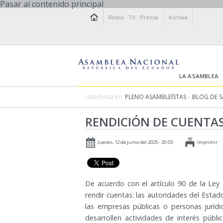
Pasar al contenido principal
Radio
·
TV
·
Prensa
Kichwa
LA ASAMBLEA
Usted está en:
PLENO ASAMBLEÍSTAS
»
BLOG DE 
RENDICIÓN DE CUENTAS
Jueves, 12 de junio del 2025 - 20:03
Imprimir
De acuerdo con el artículo 90 de la Ley
rendir cuentas: las autoridades del Estad
las empresas públicas o personas juríd
desarrollen actividades de interés públ