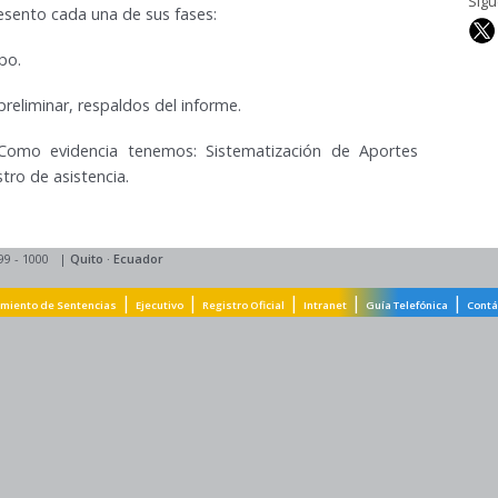
Síg
esento cada una de sus fases:
po.
preliminar
,
respaldos del informe
.
. Como evidencia tenemos: Sistematización de Aportes
ro de asistencia.
99 - 1000
|
Quito
·
Ecuador
|
|
|
|
|
miento de Sentencias
Ejecutivo
Registro Oficial
Intranet
Guía Telefónica
Contá