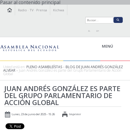
Pasar al contenido principal
Radio
·
TV
·
Prensa
Kichwa
A-
A+
MENÚ
Usted está en:
PLENO ASAMBLEÍSTAS
»
BLOG DE JUAN ANDRÉS GONZÁLEZ
ALVEAR
» Juan Andrés González es parte del Grupo Parlamentario de Acción
Global
LA ASAMBLEA
LEGISLAMOS
JUAN ANDRÉS GONZÁLEZ ES PARTE
DEL GRUPO PARLAMENTARIO DE
FISCALIZAMOS
ACCIÓN GLOBAL
TRANSPARENCIA
PRENSA
Lunes, 23 de junio del 2025 - 15:26
Imprimir
PARTICIPACIÓN
RELACIONES INTERNACIONALES
AGENDA