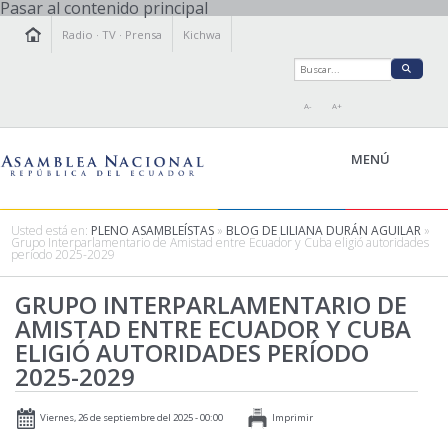
Pasar al contenido principal
Radio
·
TV
·
Prensa
Kichwa
A-
A+
MENÚ
Usted está en:
PLENO ASAMBLEÍSTAS
»
BLOG DE LILIANA DURÁN AGUILAR
»
Grupo Interparlamentario de Amistad entre Ecuador y Cuba eligió autoridades
período 2025-2029
LA ASAMBLEA
LEGISLAMOS
GRUPO INTERPARLAMENTARIO DE
AMISTAD ENTRE ECUADOR Y CUBA
FISCALIZAMOS
ELIGIÓ AUTORIDADES PERÍODO
TRANSPARENCIA
2025-2029
PRENSA
PARTICIPACIÓN
Viernes, 26 de septiembre del 2025 - 00:00
Imprimir
RELACIONES INTERNACIONALES
AGENDA