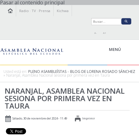
Pasar al contenido principal
Radio
·
TV
·
Prensa
Kichwa
A-
A+
MENÚ
Usted está en:
PLENO ASAMBLEÍSTAS
»
BLOG DE LORENA ROSADO SÁNCHEZ
» Naranjal, Asamblea Nacional sesiona por primera vez en Taura
LA ASAMBLEA
NARANJAL, ASAMBLEA NACIONAL
LEGISLAMOS
SESIONA POR PRIMERA VEZ EN
FISCALIZAMOS
TAURA
TRANSPARENCIA
PRENSA
Sábado, 30 de noviembre del 2024 - 11:49
Imprimir
PARTICIPACIÓN
RELACIONES INTERNACIONALES
AGENDA