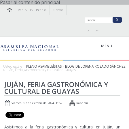
Pasar al contenido principal
Radio
·
TV
·
Prensa
Kichwa
A-
A+
MENÚ
Usted está en:
PLENO ASAMBLEÍSTAS
»
BLOG DE LORENA ROSADO SÁNCHEZ
» Juján, Feria gastronómica y cultural de Guayas
LA ASAMBLEA
JUJÁN, FERIA GASTRONÓMICA Y
LEGISLAMOS
CULTURAL DE GUAYAS
FISCALIZAMOS
TRANSPARENCIA
Viernes, 20 de diciembre del 2024 - 11:52
Imprimir
PRENSA
PARTICIPACIÓN
RELACIONES INTERNACIONALES
Asistimos a la feria gastronómica y cultural en Juján, un
AGENDA