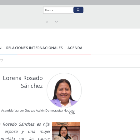
A-
A+
N
RELACIONES INTERNACIONALES
AGENDA
EZ
Lorena Rosado
Sánchez
Asambleísta por Guayas Acción Democratica Nacional
ADN
 Rosado Sánchez es hija,
, esposa y una mujer
ometida con las causas