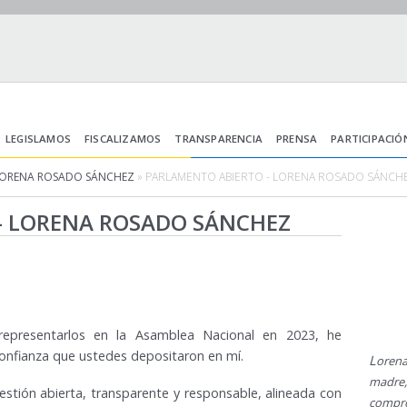
LEGISLAMOS
FISCALIZAMOS
TRANSPARENCIA
PRENSA
PARTICIPACIÓ
LORENA ROSADO SÁNCHEZ
» PARLAMENTO ABIERTO - LORENA ROSADO SÁNCH
- LORENA ROSADO SÁNCHEZ
presentarlos en la Asamblea Nacional en 2023, he
confianza que ustedes depositaron en mí.
L
orena
madre
tión abierta, transparente y responsable, alineada con
compr