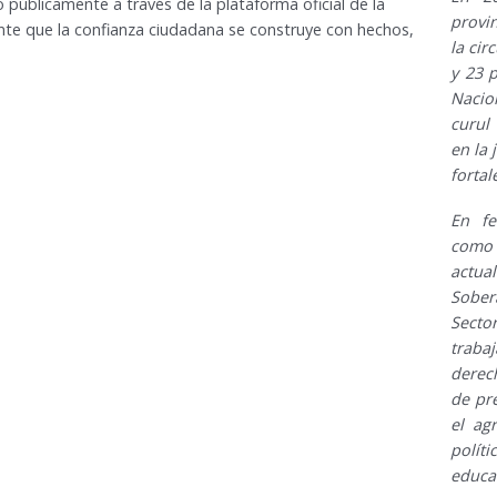
públicamente a través de la plataforma oficial de la
provi
te que la confianza ciudadana se construye con hechos,
la cir
y 23 
Nacio
curul
en la 
fortal
En fe
como
actua
Sober
Secto
traba
derec
de pre
el ag
polít
educ