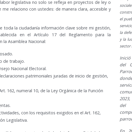
labor legislativa no solo se refleja en proyectos de ley o
social
 me relaciono con ustedes: de manera clara, accesible y
constr
el pue
servici
e toda la ciudadanía información clave sobre mi gestión,
la defe
ablecida en el Artículo 17 del Reglamento para la
y la lu
n la Asamblea Nacional:
sector
Rosado.
Inici
po de trabajo.
del G
sejo Nacional Electoral.
Parro
declaraciones patrimoniales juradas de inicio de gestión,
donde 
serv
Art. 162, numeral 10, de la Ley Orgánica de la Función
comun
2023,
entas.
del 
comp
tividades, con los requisitos exigidos en el Art. 162,
parro
ón Legislativa.
En 20