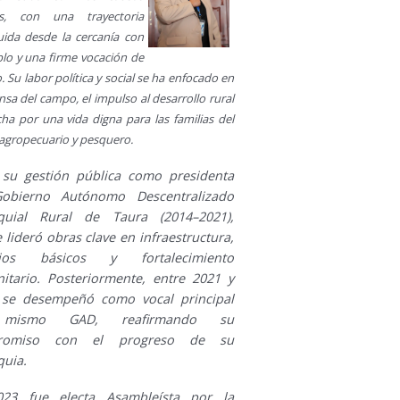
es, con una trayectoria
uida desde la cercanía con
blo y una firme vocación de
o. Su labor política y social se ha enfocado en
nsa del campo, el impulso al desarrollo rural
cha por una vida digna para las familias del
 agropecuario y pesquero.
ó su gestión pública como presidenta
obierno Autónomo Descentralizado
quial Rural de Taura (2014–2021),
lideró obras clave en infraestructura,
icios básicos y fortalecimiento
itario. Posteriormente, entre 2021 y
 se desempeñó como vocal principal
mismo GAD, reafirmando su
romiso con el progreso de su
quia.
23 fue electa Asambleísta por la