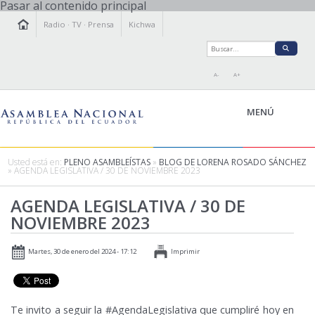
Pasar al contenido principal
Radio
·
TV
·
Prensa
Kichwa
A-
A+
MENÚ
Usted está en:
PLENO ASAMBLEÍSTAS
»
BLOG DE LORENA ROSADO SÁNCHEZ
» AGENDA LEGISLATIVA / 30 DE NOVIEMBRE 2023
LA ASAMBLEA
AGENDA LEGISLATIVA / 30 DE
LEGISLAMOS
NOVIEMBRE 2023
FISCALIZAMOS
TRANSPARENCIA
Martes, 30 de enero del 2024 - 17:12
Imprimir
PRENSA
PARTICIPACIÓN
RELACIONES INTERNACIONALES
Te invito a seguir la #AgendaLegislativa que cumpliré hoy en
AGENDA