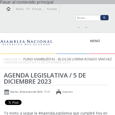
Pasar al contenido principal
Radio
·
TV
·
Prensa
Kichwa
A-
A+
MENÚ
Usted está en:
PLENO ASAMBLEÍSTAS
»
BLOG DE LORENA ROSADO SÁNCHEZ
» AGENDA LEGISLATIVA / 5 DE DICIEMBRE 2023
LA ASAMBLEA
AGENDA LEGISLATIVA / 5 DE
LEGISLAMOS
DICIEMBRE 2023
FISCALIZAMOS
TRANSPARENCIA
Martes, 30 de enero del 2024 - 17:21
Imprimir
PRENSA
PARTICIPACIÓN
RELACIONES INTERNACIONALES
Te invito a seguir la #AgendaLegislativa que cumpliré hoy en
AGENDA