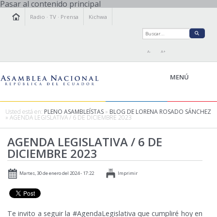
Pasar al contenido principal
Radio
·
TV
·
Prensa
Kichwa
A-
A+
MENÚ
Usted está en:
PLENO ASAMBLEÍSTAS
»
BLOG DE LORENA ROSADO SÁNCHEZ
» AGENDA LEGISLATIVA / 6 DE DICIEMBRE 2023
LA ASAMBLEA
AGENDA LEGISLATIVA / 6 DE
LEGISLAMOS
DICIEMBRE 2023
FISCALIZAMOS
TRANSPARENCIA
Martes, 30 de enero del 2024 - 17:22
Imprimir
PRENSA
PARTICIPACIÓN
RELACIONES INTERNACIONALES
Te invito a seguir la #AgendaLegislativa que cumpliré hoy en
AGENDA