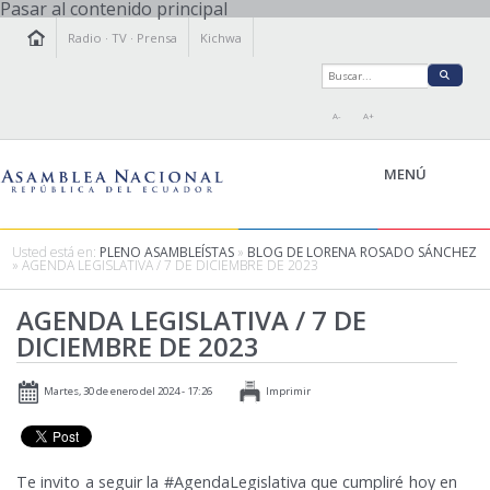
Pasar al contenido principal
Radio
·
TV
·
Prensa
Kichwa
A-
A+
MENÚ
Usted está en:
PLENO ASAMBLEÍSTAS
»
BLOG DE LORENA ROSADO SÁNCHEZ
» AGENDA LEGISLATIVA / 7 DE DICIEMBRE DE 2023
LA ASAMBLEA
AGENDA LEGISLATIVA / 7 DE
LEGISLAMOS
DICIEMBRE DE 2023
FISCALIZAMOS
TRANSPARENCIA
Martes, 30 de enero del 2024 - 17:26
Imprimir
PRENSA
PARTICIPACIÓN
RELACIONES INTERNACIONALES
Te invito a seguir la #AgendaLegislativa que cumpliré hoy en
AGENDA