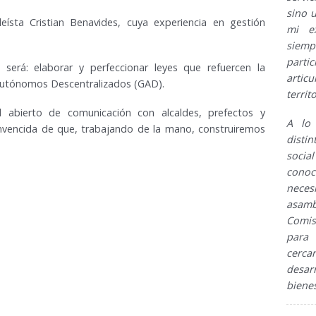
sino 
ísta Cristian Benavides, cuya experiencia en gestión
mi ex
siem
part
será: elaborar y perfeccionar leyes que refuercen la
artic
Autónomos Descentralizados (GAD).
territo
bierto de comunicación con alcaldes, prefectos y
A lo
nvencida de que, trabajando de la mano, construiremos
disti
socia
cono
nece
asambl
Comis
para
cerca
desar
bienes