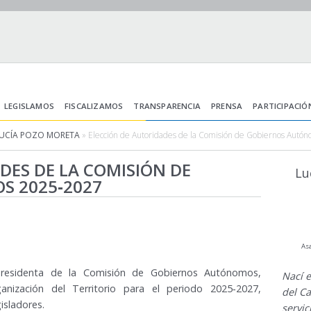
LEGISLAMOS
FISCALIZAMOS
TRANSPARENCIA
PRENSA
PARTICIPACIÓ
LUCÍA POZO MORETA
» Elección de Autoridades de la Comisión de Gobiernos Aut
DES DE LA COMISIÓN DE
Lu
S 2025‑2027
As
residenta de la Comisión de Gobiernos Autónomos,
Nací 
anización del Territorio para el periodo 2025‑2027,
del Ca
isladores.
servi