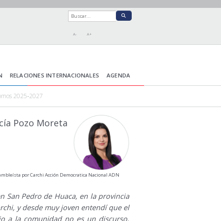
A-
A+
N
RELACIONES INTERNACIONALES
AGENDA
ónomos 2025‑2027
cía Pozo Moreta
ambleísta por Carchi Acción Democratica Nacional ADN
en San Pedro de Huaca, en la provincia
rchi, y desde muy joven entendí que el
cio a la comunidad no es un discurso,