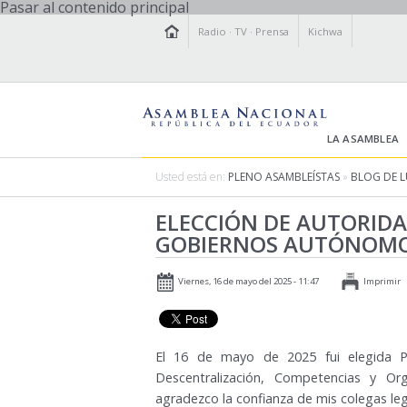
Pasar al contenido principal
Radio
·
TV
·
Prensa
Kichwa
LA ASAMBLEA
Usted está en:
PLENO ASAMBLEÍSTAS
»
BLOG DE 
ELECCIÓN DE AUTORIDA
GOBIERNOS AUTÓNOMO
Viernes, 16 de mayo del 2025 - 11:47
Imprimir
El 16 de mayo de 2025 fui elegida P
Descentralización, Competencias y Org
agradezco la confianza de mis colegas leg