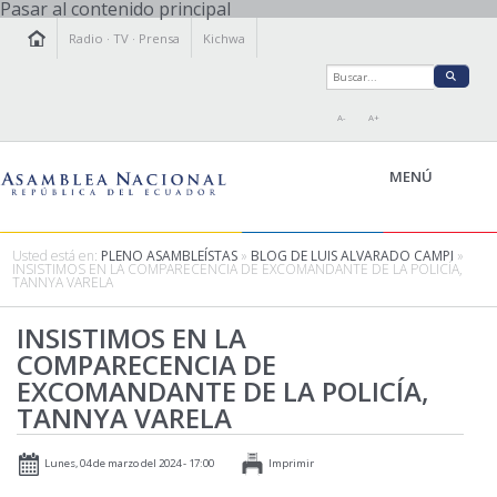
Pasar al contenido principal
Radio
·
TV
·
Prensa
Kichwa
A-
A+
MENÚ
Usted está en:
PLENO ASAMBLEÍSTAS
»
BLOG DE LUIS ALVARADO CAMPI
»
INSISTIMOS EN LA COMPARECENCIA DE EXCOMANDANTE DE LA POLICÍA,
TANNYA VARELA
LA ASAMBLEA
LEGISLAMOS
INSISTIMOS EN LA
COMPARECENCIA DE
FISCALIZAMOS
EXCOMANDANTE DE LA POLICÍA,
TRANSPARENCIA
TANNYA VARELA
PRENSA
PARTICIPACIÓN
Lunes, 04 de marzo del 2024 - 17:00
Imprimir
RELACIONES INTERNACIONALES
AGENDA