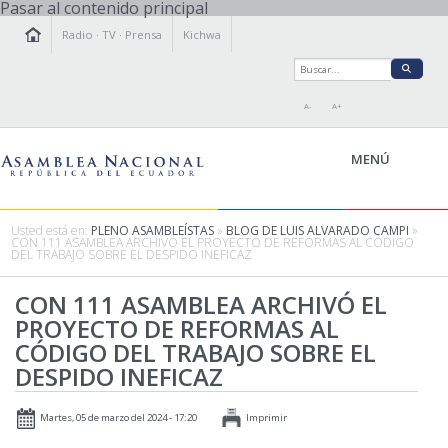
Pasar al contenido principal
Radio
·
TV
·
Prensa
Kichwa
A-
A+
MENÚ
Usted está en:
PLENO ASAMBLEÍSTAS
»
BLOG DE LUIS ALVARADO CAMPI
»
CON 111 ASAMBLEA ARCHIVÓ EL PROYECTO DE REFORMAS AL CÓDIGO
DEL TRABAJO SOBRE EL DESPIDO INEFICAZ
LA ASAMBLEA
LEGISLAMOS
CON 111 ASAMBLEA ARCHIVÓ EL
PROYECTO DE REFORMAS AL
FISCALIZAMOS
CÓDIGO DEL TRABAJO SOBRE EL
TRANSPARENCIA
DESPIDO INEFICAZ
PRENSA
PARTICIPACIÓN
Martes, 05 de marzo del 2024 - 17:20
Imprimir
RELACIONES INTERNACIONALES
AGENDA