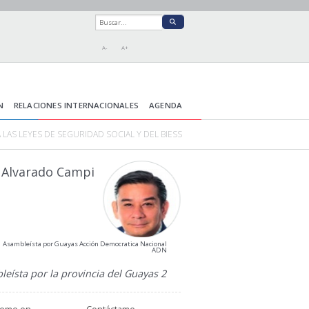
A-
A+
N
RELACIONES INTERNACIONALES
AGENDA
 LAS LEYES DE SEGURIDAD SOCIAL Y DEL BIESS
 Alvarado Campi
Asambleísta por Guayas Acción Democratica Nacional
ADN
eísta por la provincia del Guayas 2