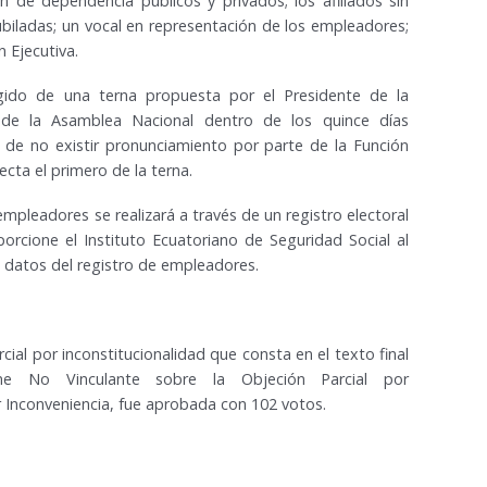
ón de dependencia públicos y privados; los afiliados sin
ubiladas; un vocal en representación de los empleadores;
n Ejecutiva.
egido de una terna propuesta por el Presidente de la
de la Asamblea Nacional dentro de los quince días
 de no existir pronunciamiento por parte de la Función
cta el primero de la terna.
empleadores se realizará a través de un registro electoral
rcione el Instituto Ecuatoriano de Seguridad Social al
e datos del registro de empleadores.
cial por inconstitucionalidad que consta en el texto final
me No Vinculante sobre la Objeción Parcial por
or Inconveniencia, fue aprobada con 102 votos.