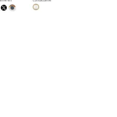
ueme en
Contáctame