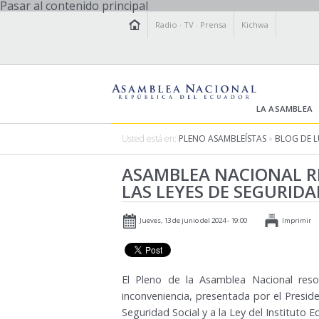
Pasar al contenido principal
Radio
·
TV
·
Prensa
Kichwa
LA ASAMBLEA
Usted está en:
PLENO ASAMBLEÍSTAS
»
BLOG DE L
ASAMBLEA NACIONAL RE
LAS LEYES DE SEGURIDAD
Jueves, 13 de junio del 2024 - 19:00
Imprimir
El Pleno de la Asamblea Nacional resolv
inconveniencia, presentada por el Presid
Seguridad Social y a la Ley del Instituto E