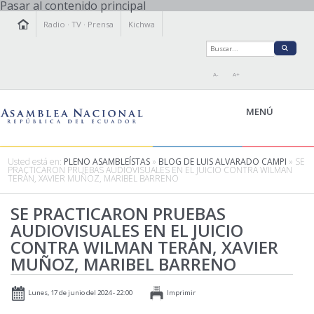
Pasar al contenido principal
Radio
·
TV
·
Prensa
Kichwa
A-
A+
MENÚ
Usted está en:
PLENO ASAMBLEÍSTAS
»
BLOG DE LUIS ALVARADO CAMPI
» SE
PRACTICARON PRUEBAS AUDIOVISUALES EN EL JUICIO CONTRA WILMAN
TERÁN, XAVIER MUÑOZ, MARIBEL BARRENO
LA ASAMBLEA
LEGISLAMOS
SE PRACTICARON PRUEBAS
AUDIOVISUALES EN EL JUICIO
FISCALIZAMOS
CONTRA WILMAN TERÁN, XAVIER
TRANSPARENCIA
MUÑOZ, MARIBEL BARRENO
PRENSA
PARTICIPACIÓN
Lunes, 17 de junio del 2024 - 22:00
Imprimir
RELACIONES INTERNACIONALES
AGENDA