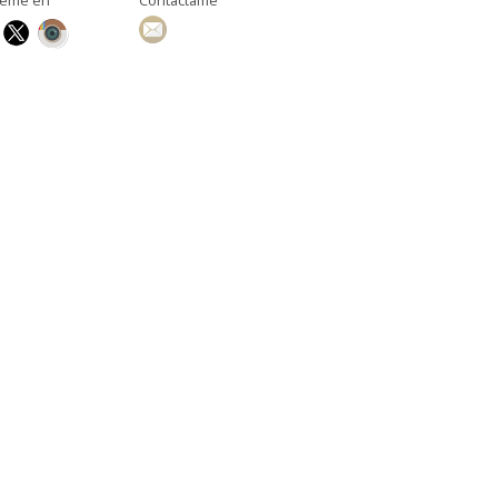
ueme en
Contáctame