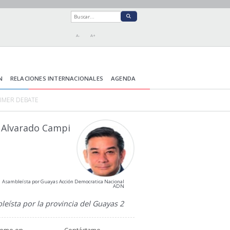
A-
A+
N
RELACIONES INTERNACIONALES
AGENDA
RIMER DEBATE
 Alvarado Campi
Asambleísta por Guayas Acción Democratica Nacional
ADN
eísta por la provincia del Guayas 2