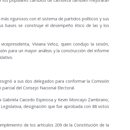
tar los populares cambios de camiseta también mejorarán
ás rigurosos con el sistema de partidos políticos y sus
s bases se construye el desempeño ético de las y los
vicepresidenta, Viviana Veloz, quien condujo la sesión,
ión para un mayor análisis y la construcción del informe
lativo.
designó a sus dos delegados para conformar la Comisión
 parcial del Consejo Nacional Electoral.
a Gabriela Caicedo Espinosa y Kevin Moncayo Zambrano,
n Legislativa, designación que fue aprobada con 88 votos
plimiento de los artículos 209 de la Constitución de la