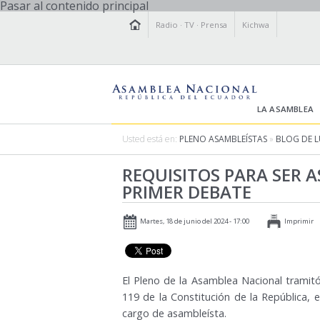
Pasar al contenido principal
Radio
·
TV
·
Prensa
Kichwa
LA ASAMBLEA
Usted está en:
PLENO ASAMBLEÍSTAS
»
BLOG DE L
REQUISITOS PARA SER 
PRIMER DEBATE
Martes, 18 de junio del 2024 - 17:00
Imprimir
El Pleno de la Asamblea Nacional tramitó
119 de la Constitución de la República, 
cargo de asambleísta.