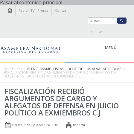
Pasar al contenido principal
Radio
·
TV
·
Prensa
Kichwa
A-
A+
MENÚ
Usted está en:
PLENO ASAMBLEÍSTAS
»
BLOG DE LUIS ALVARADO CAMPI
»
FISCALIZACIÓN RECIBIÓ ARGUMENTOS DE CARGO Y ALEGATOS DE
DEFENSA EN JUICIO POLÍTICO A EXMIEMBROS C.J
LA ASAMBLEA
LEGISLAMOS
FISCALIZACIÓN RECIBIÓ
ARGUMENTOS DE CARGO Y
FISCALIZAMOS
ALEGATOS DE DEFENSA EN JUICIO
TRANSPARENCIA
POLÍTICO A EXMIEMBROS C.J
PRENSA
PARTICIPACIÓN
Viernes, 21 de junio del 2024 - 21:00
Imprimir
RELACIONES INTERNACIONALES
AGENDA