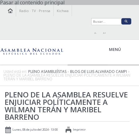
Pasar al contenido principal
Radio
·
TV
·
Prensa
Kichwa
A-
A+
MENÚ
Usted está en:
PLENO ASAMBLEÍSTAS
»
BLOG DE LUIS ALVARADO CAMPI
»
PLENO DE LA ASAMBLEA RESUELVE ENJUICIAR POLÍTICAMENTE A WILMAN
TERÁN Y MARIBEL BARRENO
LA ASAMBLEA
LEGISLAMOS
PLENO DE LA ASAMBLEA RESUELVE
ENJUICIAR POLÍTICAMENTE A
FISCALIZAMOS
WILMAN TERÁN Y MARIBEL
TRANSPARENCIA
BARRENO
PRENSA
PARTICIPACIÓN
Lunes, 08 de julio del 2024 - 13:00
Imprimir
RELACIONES INTERNACIONALES
AGENDA