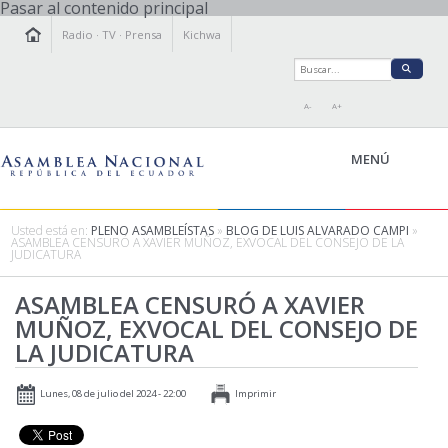
Pasar al contenido principal
Radio
·
TV
·
Prensa
Kichwa
A-
A+
MENÚ
Usted está en:
PLENO ASAMBLEÍSTAS
»
BLOG DE LUIS ALVARADO CAMPI
»
ASAMBLEA CENSURÓ A XAVIER MUÑOZ, EXVOCAL DEL CONSEJO DE LA
JUDICATURA
LA ASAMBLEA
LEGISLAMOS
ASAMBLEA CENSURÓ A XAVIER
MUÑOZ, EXVOCAL DEL CONSEJO DE
FISCALIZAMOS
LA JUDICATURA
TRANSPARENCIA
PRENSA
Lunes, 08 de julio del 2024 - 22:00
Imprimir
PARTICIPACIÓN
RELACIONES INTERNACIONALES
AGENDA