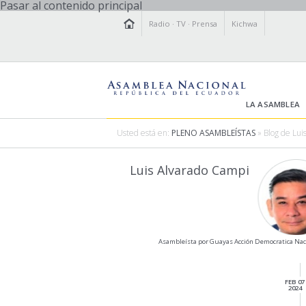
Pasar al contenido principal
Radio
·
TV
·
Prensa
Kichwa
LA ASAMBLEA
Usted está en:
PLENO ASAMBLEÍSTAS
» Blog de Lui
Luis Alvarado Campi
Asambleísta por Guayas Acción Democratica Nac
FEB 07
2024