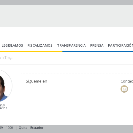
LEGISLAMOS
FISCALIZAMOS
TRANSPARENCIA
PRENSA
PARTICIPACIÓ
co Troya
Sígueme en
Contá
ional
(BAN)
99 - 1000
|
Quito
·
Ecuador