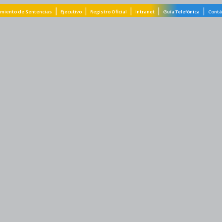
|
|
|
|
|
miento de Sentencias
Ejecutivo
Registro Oficial
Intranet
Guía Telefónica
Contá