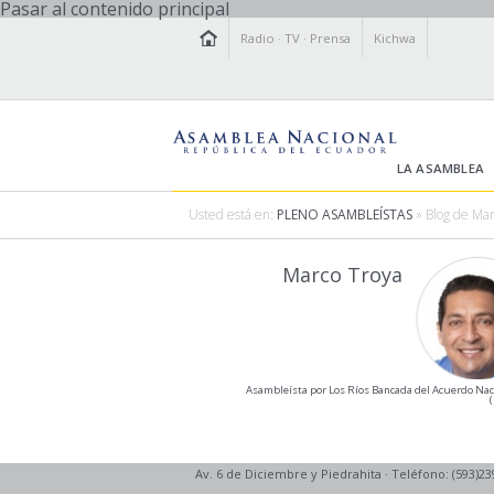
Pasar al contenido principal
Radio
·
TV
·
Prensa
Kichwa
LA ASAMBLEA
Usted está en:
PLENO ASAMBLEÍSTAS
» Blog de Mar
Marco Troya
Asambleísta por Los Ríos Bancada del Acuerdo Nac
Av. 6 de Diciembre y Piedrahita
·
Teléfono: (593)23