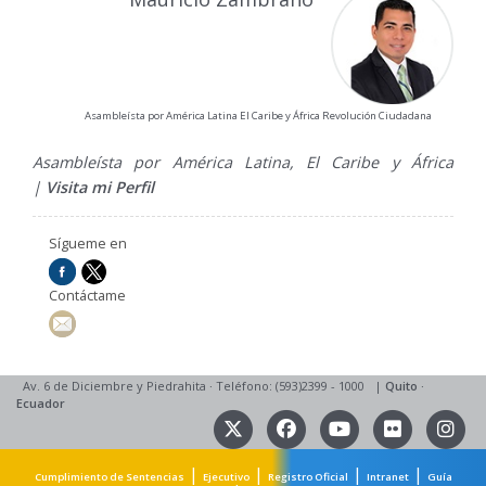
Asambleísta por América Latina El Caribe y África Revolución Ciudadana
Asambleísta por América Latina, El Caribe y África
|
Visita mi Perfil
Sígueme en
Contáctame
Av. 6 de Diciembre y Piedrahita
·
Teléfono: (593)2399 - 1000
|
Quito
·
Ecuador
|
|
|
|
Cumplimiento de Sentencias
Ejecutivo
Registro Oficial
Intranet
Guía