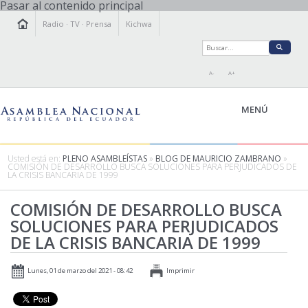
Pasar al contenido principal
Radio
·
TV
·
Prensa
Kichwa
A-
A+
MENÚ
Usted está en:
PLENO ASAMBLEÍSTAS
»
BLOG DE MAURICIO ZAMBRANO
»
COMISIÓN DE DESARROLLO BUSCA SOLUCIONES PARA PERJUDICADOS DE
LA CRISIS BANCARIA DE 1999
LA ASAMBLEA
LEGISLAMOS
COMISIÓN DE DESARROLLO BUSCA
SOLUCIONES PARA PERJUDICADOS
FISCALIZAMOS
DE LA CRISIS BANCARIA DE 1999
TRANSPARENCIA
PRENSA
Lunes, 01 de marzo del 2021 - 08:42
Imprimir
PARTICIPACIÓN
RELACIONES INTERNACIONALES
AGENDA