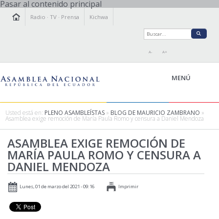
Pasar al contenido principal
Radio
·
TV
·
Prensa
Kichwa
A-
A+
MENÚ
Usted está en:
PLENO ASAMBLEÍSTAS
»
BLOG DE MAURICIO ZAMBRANO
»
Asamblea exige remoción de María Paula Romo y censura a Daniel Mendoza
LA ASAMBLEA
ASAMBLEA EXIGE REMOCIÓN DE
LEGISLAMOS
MARÍA PAULA ROMO Y CENSURA A
FISCALIZAMOS
DANIEL MENDOZA
TRANSPARENCIA
PRENSA
Lunes, 01 de marzo del 2021 - 09:16
Imprimir
PARTICIPACIÓN
RELACIONES INTERNACIONALES
AGENDA