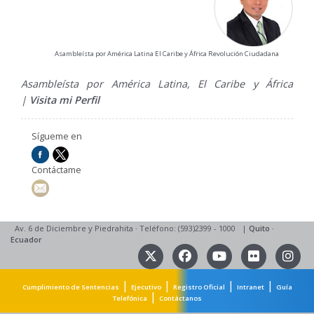
Asambleísta por América Latina El Caribe y África Revolución Ciudadana
Asambleísta por América Latina, El Caribe y África
|
Visita mi Perfil
Sígueme en
Contáctame
Av. 6 de Diciembre y Piedrahita
·
Teléfono: (593)2399 - 1000
|
Quito
·
Ecuador
|
|
|
|
Cumplimiento de Sentencias
Ejecutivo
Registro Oficial
Intranet
Guía
|
Telefónica
Contáctanos