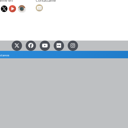
ueme en
Contáctame
ctanos