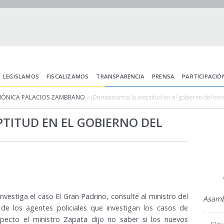
LEGISLAMOS
FISCALIZAMOS
TRANSPARENCIA
PRENSA
PARTICIPACIÓ
MÓNICA PALACIOS ZAMBRANO
» ¡Demostramos la ineptitud en el gobierno del enc
TITUD EN EL GOBIERNO DEL
nvestiga el caso El Gran Padrino, consulté al ministro del
Asamb
de los agentes policiales que investigan los casos de
specto el ministro Zapata dijo no saber si los nuevos