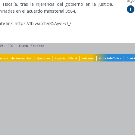
Síg
Fiscalía, tras la injerencia del gobierno en la justicia,
nadas en el acuerdo ministerial 3584.
te link:
https://fb.watch/iR5AyyIFU_/
99 - 1000
|
Quito
·
Ecuador
|
|
|
|
|
miento de Sentencias
Ejecutivo
Registro Oficial
Intranet
Guía Telefónica
Contá