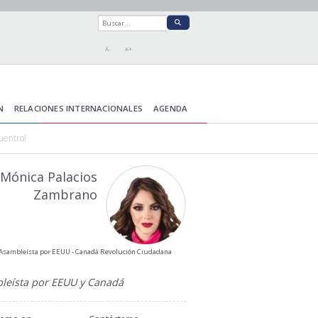
A-
A+
N
RELACIONES INTERNACIONALES
AGENDA
uentro!
Mónica Palacios
Zambrano
Asambleísta por EEUU - Canadá Revolución Ciudadana
leísta por EEUU y Canadá