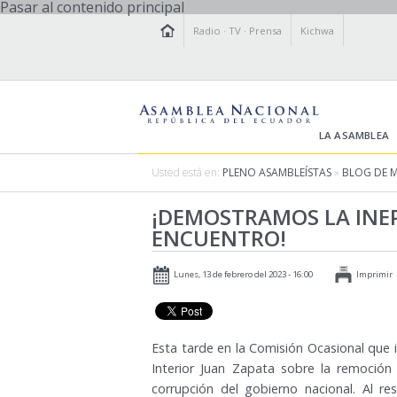
Pasar al contenido principal
Radio
·
TV
·
Prensa
Kichwa
LA ASAMBLEA
Usted está en:
PLENO ASAMBLEÍSTAS
»
BLOG DE 
¡DEMOSTRAMOS LA INEP
ENCUENTRO!
Lunes, 13 de febrero del 2023 - 16:00
Imprimir
Esta tarde en la Comisión Ocasional que i
Interior Juan Zapata sobre la remoción 
corrupción del gobierno nacional. Al re